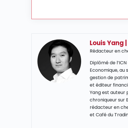
Louis Yang
|
Rédacteur en che
Diplômé de l’
ICN
Economique, au s
gestion de patri
et éditeur financ
Yang est auteur p
chroniqueur sur
rédacteur en che
et Café du Tradin