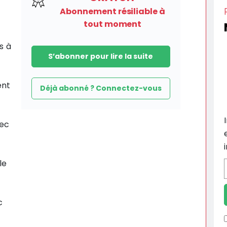
Abonnement résiliable à
tout moment
s à
S’abonner pour lire la suite
ent
Déjà abonné ? Connectez-vous
vec
le
c