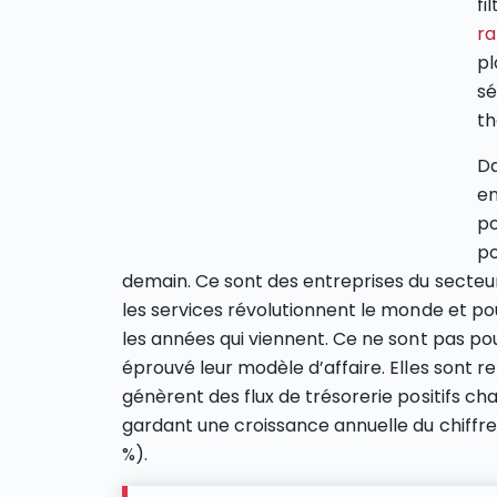
fi
ra
pl
sé
th
Da
en
po
po
demain. Ce sont des entreprises du secteur
les services révolutionnent le monde et po
les années qui viennent. Ce ne sont pas po
éprouvé leur modèle d’affaire. Elles sont r
génèrent des flux de trésorerie positifs ch
gardant une croissance annuelle du chiffre
%).