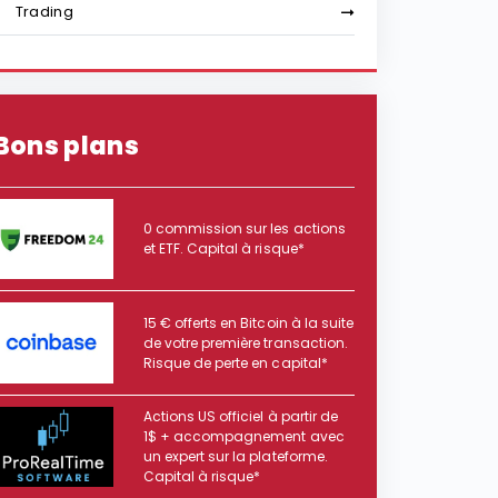
Trading
Bons plans
0 commission sur les actions
et ETF. Capital à risque*
15 € offerts en Bitcoin à la suite
de votre première transaction.
Risque de perte en capital*
Actions US officiel à partir de
1$ + accompagnement avec
un expert sur la plateforme.
Capital à risque*