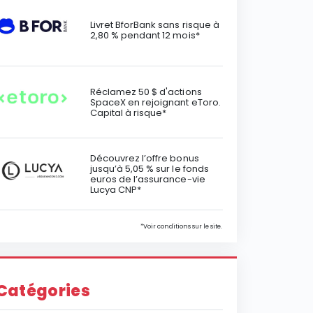
Livret BforBank sans risque à
2,80 % pendant 12 mois*
Réclamez 50 $ d'actions
SpaceX en rejoignant eToro.
Capital à risque*
Découvrez l’offre bonus
jusqu’à 5,05 % sur le fonds
euros de l’assurance-vie
Lucya CNP*
*Voir conditions sur le site.
Catégories