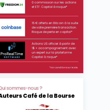
0 commission sur les actions
et ETF. Capital à risque*
15 € offerts en Bitcoin à la suite
de votre première transaction.
Risque de perte en capital*
Actions US officiel à partir de
1$ + accompagnement avec
un expert sur la plateforme.
Capital à risque*
*Voir conditions sur le site.
Qui sommes-nous ?
Auteurs Café de la Bourse