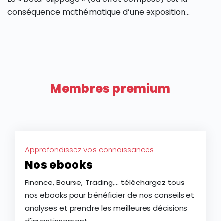
conséquence mathématique d’une exposition
réajustée quotidiennement (anglais : « daily
rebalancing »), qui peut produire des déviations
entre la performance d’un produit dérivé et l’actif
sous-jacent qu’il réplique.
Membres premium
Approfondissez vos connaissances
Nos ebooks
Finance, Bourse, Trading,... téléchargez tous
nos ebooks pour bénéficier de nos conseils et
analyses et prendre les meilleures décisions
d'investissement.