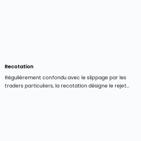
l’opération. Le slippage ne concerne que les
transactions effectuées en ligne via une plateforme
de trading électronique.
Recotation
Régulièrement confondu avec le slippage par les
traders particuliers, la recotation désigne le rejet
d’un ordre de Bourse par un courtier en Bourse.