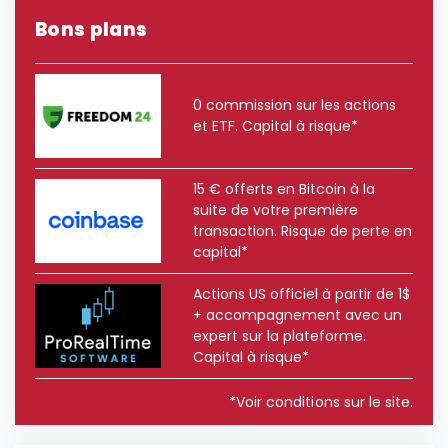
Bons plans
0 commission sur les actions
et ETF. Capital à risque*
15 € offerts en Bitcoin à la
suite de votre première
transaction. Risque de perte en
capital*
Actions US officiel à partir de 1$
+ accompagnement avec un
expert sur la plateforme.
Capital à risque*
*Voir conditions sur le site.