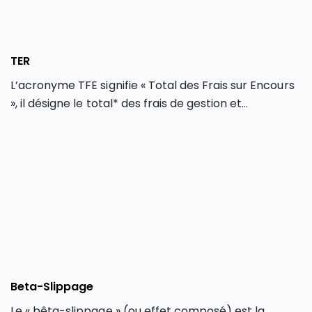
TER
L’acronyme TFE signifie « Total des Frais sur Encours
», il désigne le total* des frais de gestion et
d’administration applicables lors d’un
investissement dans un fonds d’investissement
(OPCVM, FCP, SICAV…) ou lors d’un achat d’ETF. La
version anglophone (TER) est couramment utilisée,
laquelle signifie « Total Expense Ratio ». Le TFE est
indiqué en pourcentage sur une base annuelle.
Beta-Slippage
Le « bêta-slippage » (ou effet composé) est la