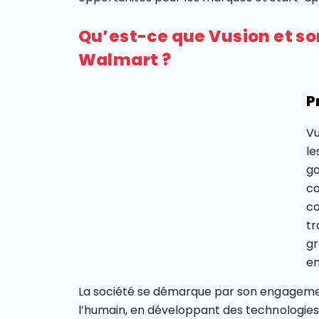
Qu’est-ce que Vusion et so
Walmart ?
P
Vu
le
go
co
co
tr
gr
en
La société se démarque par son engageme
l’humain, en développant des technologies 