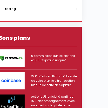
Trading
Bons plans
0 commission sur les actions
et ETF. Capital à risque*
15 € offerts en Bitcoin à la suite
de votre première transaction.
Risque de perte en capital*
Actions US officiel à partir de
1$ + accompagnement avec
un expert sur la plateforme.