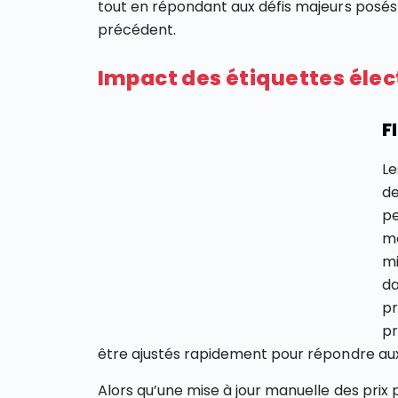
tout en répondant aux défis majeurs posés
précédent.
Impact des étiquettes élect
F
Le
de
pe
mo
mi
da
pr
pr
être ajustés rapidement pour répondre a
Alors qu’une mise à jour manuelle des prix p