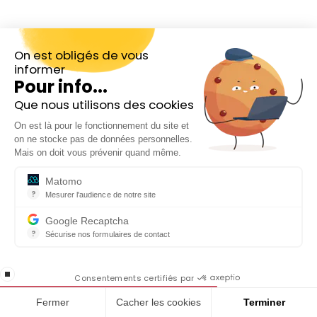
On est obligés de vous
informer
Pour info...
Que nous utilisons des cookies
Inscrivez-vous gratuitement à
On est là pour le fonctionnement du site et
notre Newsletter hebdo
on ne stocke pas de données personnelles.
En cadeau notre ebook
Mais on doit vous prévenir quand même.
« 81 conseils pour investir en Bourse »
Suivez-nous
Matomo
?
Mesurer l'audience de notre site
Outil analytique (alternative à Google Analytics) collectant des do
Google Recaptcha
?
Sécurise nos formulaires de contact
reCAPTCHA protège votre site web contre la fraude et les abus san
Note moyenne : 5 sur 5
En cochant cette case, j'accepte la
★
★
★
★
★
stop loading
politique de confidentialité de ce site
Consentements certifiés par
Basée sur 63 avis Google
Fermer
Cacher les cookies
Terminer