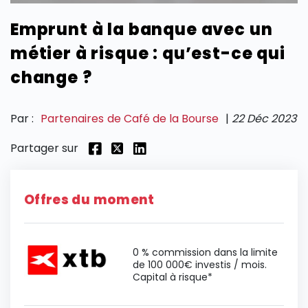
Emprunt à la banque avec un
SECTIONS
métier à risque : qu’est-ce qui
change ?
Par :
Partenaires de Café de la Bourse
|
22 Déc 2023
Partager sur
Offres du moment
0 % commission dans la limite
de 100 000€ investis / mois.
Capital à risque*