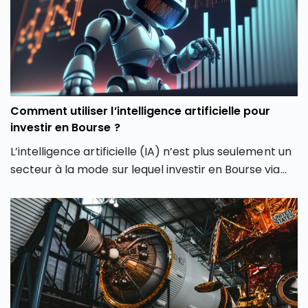
février 2026. Comment expliquer cette envolée du
CAC 40 ? Quels secteurs tirent actuellement l’indice
parisien ? Et surtout, cette hausse du CAC 40 peut-
elle encore se poursuivre ou faut-il s’attendre à une
phase de consolidation ?
Comment utiliser l’intelligence artificielle pour
investir en Bourse ?
L’intelligence artificielle (IA) n’est plus seulement un
secteur à la mode sur lequel investir en Bourse via
son PEA ou son CTO. Elle redessine les contours
même de notre façon d’investir en Bourse avec de
nouveaux outils et de nouvelles approches. Dans cet
article, découvrez comment l’intelligence artificielle
peut transformer votre façon d’investir en Bourse et
vous aider à mieux saisir les opportunités des
marchés.