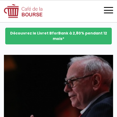
Découvrez le Livret BforBank à 2,80% pendant 12
mois*
se connecter
devenir membre
CATÉGORIES