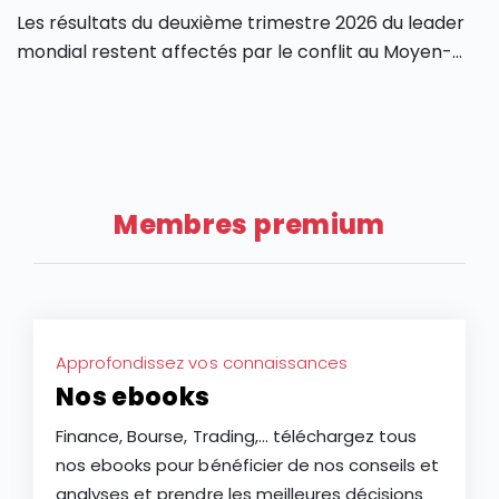
l’analyse de l’action Safran.
Les résultats du deuxième trimestre 2026 du leader
mondial restent affectés par le conflit au Moyen-
Orient malgré la force du marché américain. La
Après une année 2025 marquée par une volatilité
faible hausse de la croissance de l’entreprise LVMH
extrême, l’action LVMH affiche un recul de plus de 28
au T2 2026 tempère les espoirs des investisseurs sur
% depuis le début de l’année 2026, faisant du groupe
une potentielle reprise de l’industrie du luxe après
français l’une des plus faibles performances des
deux ans de ralentissement.
actions à grande capitalisation d’Europe. Ce repli
Membres premium
constitue-t-il une opportunité d’achat ou le signe
d’une baisse plus durable de l’action LVMH ?
Approfondissez vos connaissances
Nos ebooks
Finance, Bourse, Trading,... téléchargez tous
nos ebooks pour bénéficier de nos conseils et
analyses et prendre les meilleures décisions