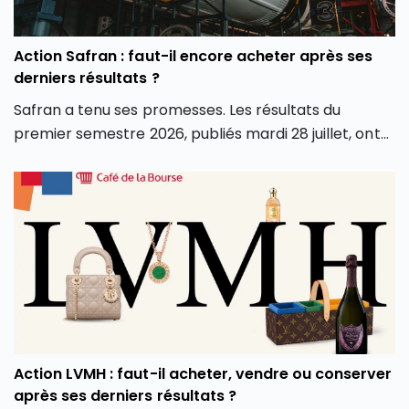
Action Safran : faut-il encore acheter après ses
derniers résultats ?
Safran a tenu ses promesses. Les résultats du
premier semestre 2026, publiés mardi 28 juillet, ont
dépassé les attentes sur tous les fronts : chiffre
d’affaires, marge opérationnelle et surtout
génération de cash. Conséquence directe, le groupe
a relevé l’intégralité de ses objectifs pour l’année.
Alors que le groupe aéronautique et de défense
français est récompensé en Bourse pour ses bons
résultats du premier semestre 2026, faut-il en
profiter et investir en Bourse dans l’action Safran
(SAF) ? L’action Safran fait-elle partie des meilleures
actions PEA aujourd’hui ? Faut-il l’ajouter aux
Action LVMH : faut-il acheter, vendre ou conserver
meilleurs Compte-Titres Ordinaires ? Découvrez
après ses derniers résultats ?