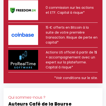
0 commission sur les actions
et ETF. Capital à risque*
15 € offerts en Bitcoin à la
suite de votre première
transaction. Risque de perte en
capital*
Actions US officiel à partir de 1$
+ accompagnement avec un
expert sur la plateforme.
Capital à risque*
*Voir conditions sur le site.
Qui sommes-nous ?
Auteurs Café de la Bourse