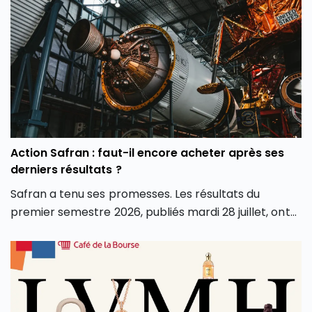
même de notre façon d’investir en Bourse avec de
nouveaux outils et de nouvelles approches. Dans cet
article, découvrez comment l’intelligence artificielle
peut transformer votre façon d’investir en Bourse et
vous aider à mieux saisir les opportunités des
marchés.
Action Safran : faut-il encore acheter après ses
derniers résultats ?
Safran a tenu ses promesses. Les résultats du
premier semestre 2026, publiés mardi 28 juillet, ont
dépassé les attentes sur tous les fronts : chiffre
d’affaires, marge opérationnelle et surtout
génération de cash. Conséquence directe, le groupe
a relevé l’intégralité de ses objectifs pour l’année.
Alors que le groupe aéronautique et de défense