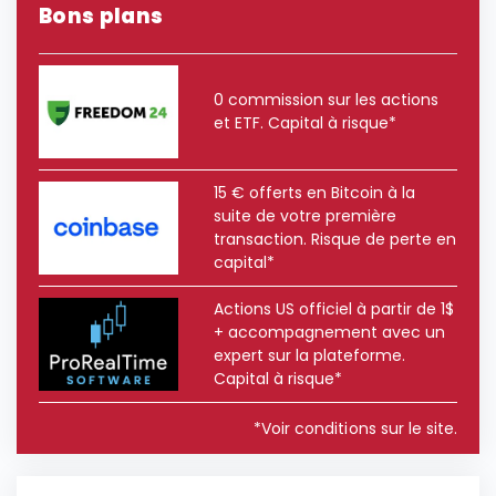
Bons plans
0 commission sur les actions
et ETF. Capital à risque*
15 € offerts en Bitcoin à la
suite de votre première
transaction. Risque de perte en
capital*
Actions US officiel à partir de 1$
+ accompagnement avec un
expert sur la plateforme.
Capital à risque*
*Voir conditions sur le site.