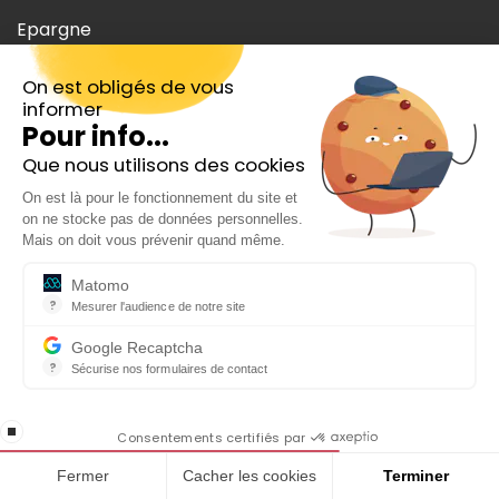
Epargne
Top actions
On est obligés de vous
informer
Analyses actions
Pour info...
Que nous utilisons des cookies
Banque
Inscrivez-vous gratuitement à
On est là pour le fonctionnement du site et
notre Newsletter hebdo
Produits financiers
on ne stocke pas de données personnelles.
En cadeau notre ebook
Mais on doit vous prévenir quand même.
ISR
« 81 conseils pour investir en Bourse »
Matomo
Devenir rentier
?
Mesurer l'audience de notre site
Outil analytique (alternative à Google Analytics) collectant des do
Parole d’experts
Google Recaptcha
?
Sécurise nos formulaires de contact
reCAPTCHA protège votre site web contre la fraude et les abus san
Evénements et partenariats
En cochant cette case, j'accepte la
stop loading
politique de confidentialité de ce site
Parrainage
Consentements certifiés par
Fermer
Cacher les cookies
Terminer
Guides