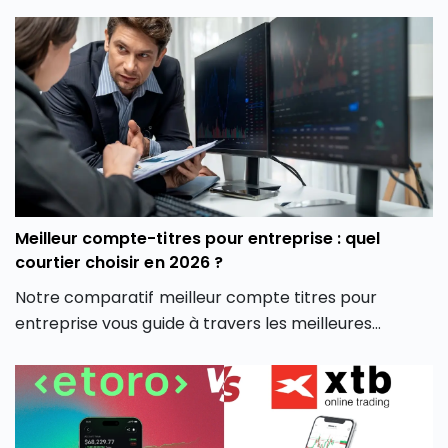
découvrirez également les différentes crypto
monnaies disponibles, les frais associés, et comment
la plateforme crypto Coinhouse vous permet de
mieux gérer vos investissements en monnaie
virtuelle.
Meilleur compte-titres pour entreprise : quel
courtier choisir en 2026 ?
Notre comparatif meilleur compte titres pour
entreprise vous guide à travers les meilleures
options du marché pour vous aider à faire un choix
éclairé, adapté à votre stratégie d’investissement
professionnelle.