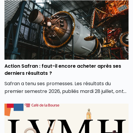
même de notre façon d’investir en Bourse avec de
nouveaux outils et de nouvelles approches. Dans cet
article, découvrez comment l’intelligence artificielle
peut transformer votre façon d’investir en Bourse et
vous aider à mieux saisir les opportunités des
marchés.
Action Safran : faut-il encore acheter après ses
derniers résultats ?
Safran a tenu ses promesses. Les résultats du
premier semestre 2026, publiés mardi 28 juillet, ont
dépassé les attentes sur tous les fronts : chiffre
d’affaires, marge opérationnelle et surtout
génération de cash. Conséquence directe, le groupe
a relevé l’intégralité de ses objectifs pour l’année.
Alors que le groupe aéronautique et de défense