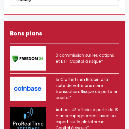
Bons plans
0 commission sur les actions
et ETF. Capital à risque*
15 € offerts en Bitcoin à la
suite de votre première
transaction. Risque de perte en
capital*
Actions US officiel à partir de 1$
+ accompagnement avec un
expert sur la plateforme.
Capital à risque*