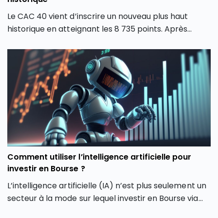
Le CAC 40 vient d’inscrire un nouveau plus haut
historique en atteignant les 8 735 points. Après
plusieurs mois de forte volatilité, l’indice boursier
parisien semble avoir retrouvé une dynamique
haussière en dépassant son précédent record de
février 2026. Comment expliquer cette envolée du
CAC 40 ? Quels secteurs tirent actuellement l’indice
parisien ? Et surtout, cette hausse du CAC 40 peut-
elle encore se poursuivre ou faut-il s’attendre à une
phase de consolidation ?
Comment utiliser l’intelligence artificielle pour
investir en Bourse ?
L’intelligence artificielle (IA) n’est plus seulement un
secteur à la mode sur lequel investir en Bourse via
son PEA ou son CTO. Elle redessine les contours