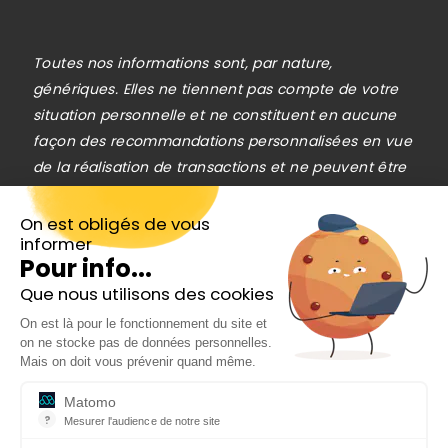
Toutes nos informations sont, par nature,
génériques. Elles ne tiennent pas compte de votre
situation personnelle et ne constituent en aucune
façon des recommandations personnalisées en vue
de la réalisation de transactions et ne peuvent être
assimilées à une prestation de conseil en
investissement financier, ni à une incitation
On est obligés de vous
informer
quelconque à acheter ou vendre des instruments
Pour info...
financiers. Le lecteur est seul responsable de
Que nous utilisons des cookies
l’utilisation de l’information fournie, sans qu’aucun
Inscrivez-vous gratuitement à
recours contre la société éditrice de
On est là pour le fonctionnement du site et
notre Newsletter hebdo
on ne stocke pas de données personnelles.
Cafedelabourse.com ne soit possible. La
En cadeau notre ebook
Mais on doit vous prévenir quand même.
responsabilité de la société éditrice de
« 81 conseils pour investir en Bourse »
Cafedelabourse.com ne pourra en aucun cas être
Matomo
?
Mesurer l'audience de notre site
engagée en cas d’erreur, d’omission ou
Outil analytique (alternative à Google Analytics) collectant des do