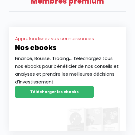
Membres premium
vous aider à mieux saisir les opportunités des
marchés.
Approfondissez vos connaissances
Nos ebooks
Finance, Bourse, Trading,... téléchargez tous
nos ebooks pour bénéficier de nos conseils et
analyses et prendre les meilleures décisions
d'investissement.
Télécharger les ebooks