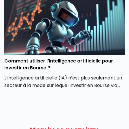
parisien semble avoir retrouvé une dynamique
haussière en dépassant son précédent record de
février 2026. Comment expliquer cette envolée du
CAC 40 ? Quels secteurs tirent actuellement l’indice
parisien ? Et surtout, cette hausse du CAC 40 peut-
elle encore se poursuivre ou faut-il s’attendre à une
phase de consolidation ?
Comment utiliser l’intelligence artificielle pour
investir en Bourse ?
L’intelligence artificielle (IA) n’est plus seulement un
secteur à la mode sur lequel investir en Bourse via
son PEA ou son CTO. Elle redessine les contours
même de notre façon d’investir en Bourse avec de
nouveaux outils et de nouvelles approches. Dans cet
article, découvrez comment l’intelligence artificielle
peut transformer votre façon d’investir en Bourse et