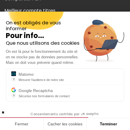
Meilleur compte titres
On est obligés de vous
Investir ETF
informer
Pour info...
Investir dividende
Que nous utilisons des cookies
Inscrivez-vous gratuitement à
Meilleure plateforme crypto
On est là pour le fonctionnement du site et
notre Newsletter hebdo
on ne stocke pas de données personnelles.
Comparatif banque en ligne
En cadeau notre ebook
Mais on doit vous prévenir quand même.
« 81 conseils pour investir en Bourse »
Aide
Matomo
?
Mesurer l'audience de notre site
Qui sommes-nous ?
Outil analytique (alternative à Google Analytics) collectant des do
Google Recaptcha
Nos auteurs
?
Sécurise nos formulaires de contact
reCAPTCHA protège votre site web contre la fraude et les abus san
Mentions légales
En cochant cette case, j'accepte la
stop loading
politique de confidentialité de ce site
Consentements certifiés par
CGU
Fermer
Cacher les cookies
Terminer
CGV