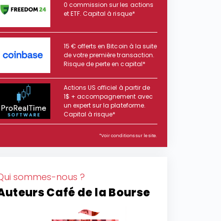
0 commission sur les actions
et ETF. Capital à risque*
15 € offerts en Bitcoin à la suite
de votre première transaction.
Risque de perte en capital*
Actions US officiel à partir de
1$ + accompagnement avec
un expert sur la plateforme.
Capital à risque*
*Voir conditions sur le site.
Qui sommes-nous ?
Auteurs Café de la Bourse