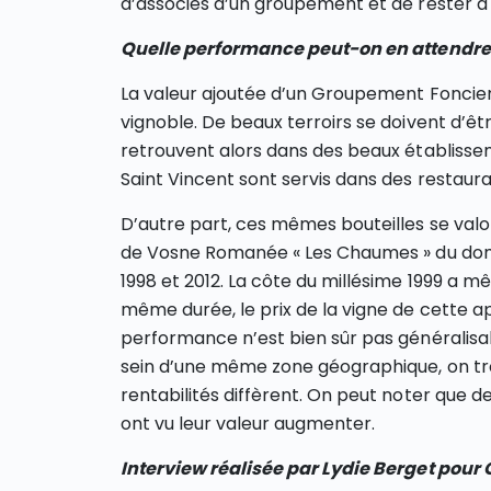
d’associés d’un groupement et de rester à 
Quelle performance peut-on en attendre
La valeur ajoutée d’un Groupement Foncier V
vignoble. De beaux terroirs se doivent d’êt
retrouvent alors dans des beaux établissem
Saint Vincent sont servis dans des restauran
D’autre part, ces mêmes bouteilles se valor
de Vosne Romanée « Les Chaumes » du do
1998 et 2012. La côte du millésime 1999 a m
même durée, le prix de la vigne de cette ap
performance n’est bien sûr pas généralisa
sein d’une même zone géographique, on trou
rentabilités diffèrent. On peut noter que d
ont vu leur valeur augmenter.
Interview réalisée par Lydie Berget pou