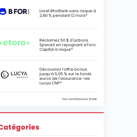
Livret BforBank sans risque à
2,80 % pendant 12 mois*
Réclamez 50 $ d'actions
SpaceX en rejoignant eToro.
Capital à risque*
Découvrez l’offre bonus
jusqu’à 5,05 % sur le fonds
euros de l’assurance-vie
Lucya CNP*
*Voir conditions sur le site.
Catégories