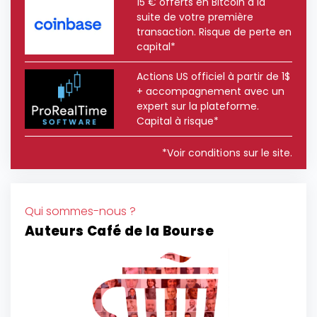
15 € offerts en Bitcoin à la
suite de votre première
transaction. Risque de perte en
capital*
Actions US officiel à partir de 1$
+ accompagnement avec un
expert sur la plateforme.
Capital à risque*
*Voir conditions sur le site.
Qui sommes-nous ?
Auteurs Café de la Bourse