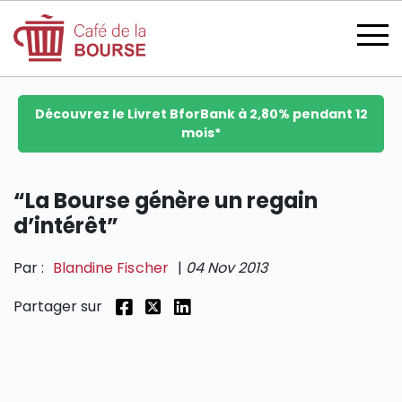
Découvrez le Livret BforBank à 2,80% pendant 12
mois*
se connecter
“La Bourse génère un regain
d’intérêt”
devenir membre
Par :
Blandine Fischer
|
04 Nov 2013
Partager sur
CATÉGORIES