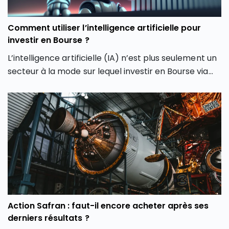
Comment utiliser l’intelligence artificielle pour
investir en Bourse ?
L’intelligence artificielle (IA) n’est plus seulement un
secteur à la mode sur lequel investir en Bourse via
son PEA ou son CTO. Elle redessine les contours
même de notre façon d’investir en Bourse avec de
nouveaux outils et de nouvelles approches. Dans cet
article, découvrez comment l’intelligence artificielle
peut transformer votre façon d’investir en Bourse et
vous aider à mieux saisir les opportunités des
marchés.
Action Safran : faut-il encore acheter après ses
derniers résultats ?