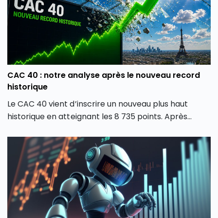
CAC 40 : notre analyse après le nouveau record
historique
Le CAC 40 vient d’inscrire un nouveau plus haut
historique en atteignant les 8 735 points. Après
plusieurs mois de forte volatilité, l’indice boursier
parisien semble avoir retrouvé une dynamique
haussière en dépassant son précédent record de
février 2026. Comment expliquer cette envolée du
CAC 40 ? Quels secteurs tirent actuellement l’indice
parisien ? Et surtout, cette hausse du CAC 40 peut-
elle encore se poursuivre ou faut-il s’attendre à une
phase de consolidation ?