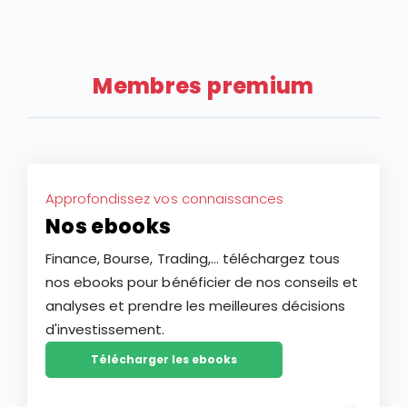
extrême, l’action LVMH affiche un recul de plus de 28
au T2 2026 tempère les espoirs des investisseurs sur
% depuis le début de l’année 2026, faisant du groupe
une potentielle reprise de l’industrie du luxe après
français l’une des plus faibles performances des
deux ans de ralentissement.
actions à grande capitalisation d’Europe. Ce repli
Membres premium
constitue-t-il une opportunité d’achat ou le signe
d’une baisse plus durable de l’action LVMH ?
Approfondissez vos connaissances
Nos ebooks
Finance, Bourse, Trading,... téléchargez tous
nos ebooks pour bénéficier de nos conseils et
analyses et prendre les meilleures décisions
d'investissement.
Télécharger les ebooks