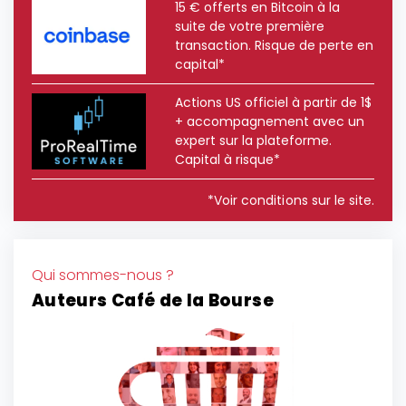
15 € offerts en Bitcoin à la
suite de votre première
transaction. Risque de perte en
capital*
Actions US officiel à partir de 1$
+ accompagnement avec un
expert sur la plateforme.
Capital à risque*
*Voir conditions sur le site.
Qui sommes-nous ?
Auteurs Café de la Bourse