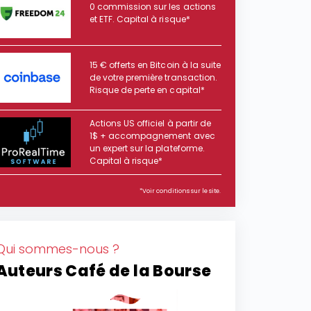
0 commission sur les actions
et ETF. Capital à risque*
15 € offerts en Bitcoin à la suite
de votre première transaction.
Risque de perte en capital*
Actions US officiel à partir de
1$ + accompagnement avec
un expert sur la plateforme.
Capital à risque*
*Voir conditions sur le site.
Qui sommes-nous ?
Auteurs Café de la Bourse