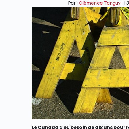
Par :
Clémence Tanguy
|
3
Le Canada a eu besoin de dix ans pour ré