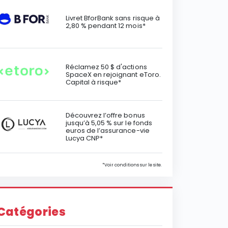
Livret BforBank sans risque à
2,80 % pendant 12 mois*
Réclamez 50 $ d'actions
SpaceX en rejoignant eToro.
Capital à risque*
Découvrez l’offre bonus
jusqu’à 5,05 % sur le fonds
euros de l’assurance-vie
Lucya CNP*
*Voir conditions sur le site.
Catégories