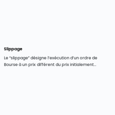
Slippage
Le “slippage” désigne l’exécution d’un ordre de
Bourse à un prix différent du prix initialement
demandé par le trader au moment de la saisie de
l’opération. Le slippage ne concerne que les
transactions effectuées en ligne via une plateforme
de trading électronique.