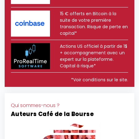
15 € offerts en Bitcoin à la
suite de votre première
transaction. Risque de perte en
capital*
Actions US officiel à partir de 1$
+ accompagnement avec un
expert sur la plateforme.
Capital à risque*
*Voir conditions sur le site.
Qui sommes-nous ?
Auteurs Café de la Bourse