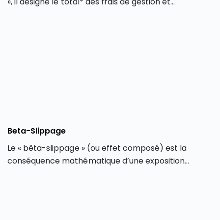
», il désigne le total* des frais de gestion et
d’administration applicables lors d’un
investissement dans un fonds d’investissement
(OPCVM, FCP, SICAV…) ou lors d’un achat d’ETF. La
version anglophone (TER) est couramment utilisée,
laquelle signifie « Total Expense Ratio ». Le TFE est
indiqué en pourcentage sur une base annuelle.
Beta-Slippage
Le « bêta-slippage » (ou effet composé) est la
conséquence mathématique d’une exposition
réajustée quotidiennement (anglais : « daily
rebalancing »), qui peut produire des déviations
entre la performance d’un produit dérivé et l’actif
sous-jacent qu’il réplique.