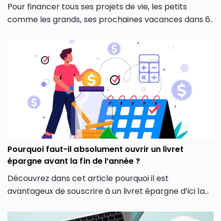
Pour financer tous ses projets de vie, les petits
comme les grands, ses prochaines vacances dans 6
mois comme sa retraite dans plusieurs dizaines
d’années, il est essentiel de se constituer une
épargne solide et à l’abri de l’inflation, que l’on
veillera à investir pour la faire fructifier.
Pourquoi faut-il absolument ouvrir un livret
épargne avant la fin de l’année ?
Découvrez dans cet article pourquoi il est
avantageux de souscrire à un livret épargne d’ici la
fin de l’année 2024. Notre présentation de 3 raisons
de souscrire un livret bancaire dans les mois à venir.