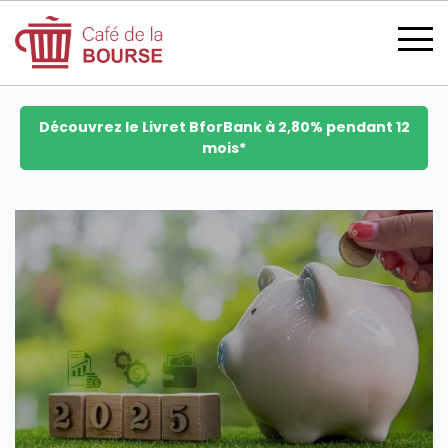
Découvrez le Livret BforBank à 2,80% pendant 12
mois*
se connecter
devenir membre
CATÉGORIES