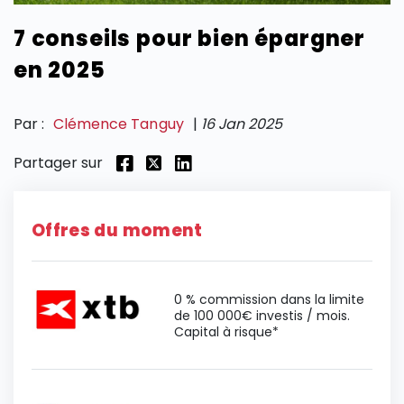
7 conseils pour bien épargner
SECTIONS
en 2025
Par :
Clémence Tanguy
|
16 Jan 2025
Partager sur
Offres du moment
0 % commission dans la limite
de 100 000€ investis / mois.
Capital à risque*