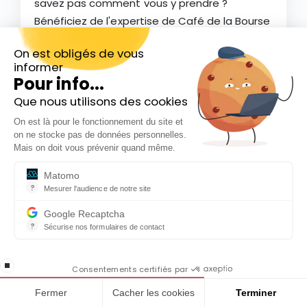
savez pas comment vous y prendre ?
Bénéficiez de l'expertise de Café de la Bourse
pour vous lancer en Bourse.
On est obligés de vous
Voir la formation
informer
Pour info...
Que nous utilisons des cookies
Inscrivez-vous gratuitement à
On est là pour le fonctionnement du site et
notre Newsletter hebdo
on ne stocke pas de données personnelles.
En cadeau notre ebook
Mais on doit vous prévenir quand même.
« 81 conseils pour investir en Bourse »
Matomo
?
Faites-vous une idée
Mesurer l'audience de notre site
Outil analytique (alternative à Google Analytics) collectant des do
Nos outils simulateurs
Google Recaptcha
?
Sécurise nos formulaires de contact
Découvrez les outils de simulation qui vous
reCAPTCHA protège votre site web contre la fraude et les abus san
accompagneront dans vos placements et
En cochant cette case, j'accepte la
stop loading
politique de confidentialité de ce site
Consentements certifiés par
vous aideront à définir l'allocation de votre
patrimoine.
Fermer
Cacher les cookies
Terminer