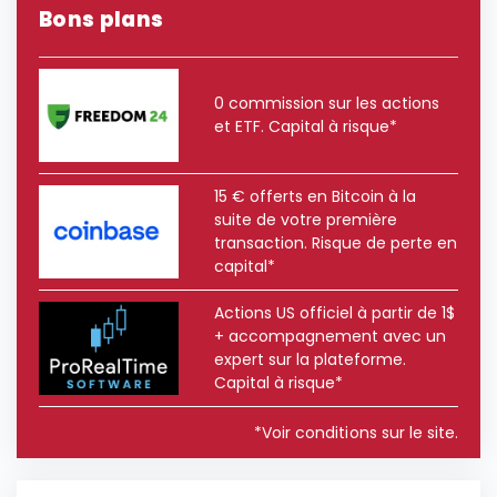
Bons plans
0 commission sur les actions
et ETF. Capital à risque*
15 € offerts en Bitcoin à la
suite de votre première
transaction. Risque de perte en
capital*
Actions US officiel à partir de 1$
+ accompagnement avec un
expert sur la plateforme.
Capital à risque*
*Voir conditions sur le site.