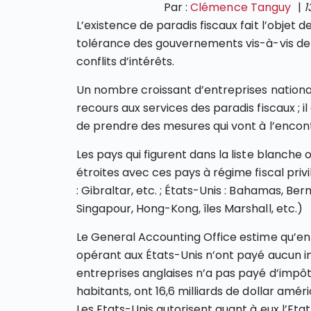
Par :
Clémence Tanguy
|
1
L’existence de paradis fiscaux fait l’objet 
tolérance des gouvernements vis-à-vis de c
conflits d’intérêts.
Un nombre croissant d’entreprises national
recours aux services des paradis fiscaux ; il
de prendre des mesures qui vont à l’encon
Les pays qui figurent dans la liste blanche
étroites avec ces pays à régime fiscal pri
: Gibraltar, etc. ; États-Unis : Bahamas, Be
Singapour, Hong-Kong, îles Marshall, etc.)
Le General Accounting Office estime qu’ent
opérant aux États-Unis n’ont payé aucun i
entreprises anglaises n’a pas payé d’impôt. 
habitants, ont 16,6 milliards de dollar amér
Les Etats-Unis autorisent quant à eux l’Et