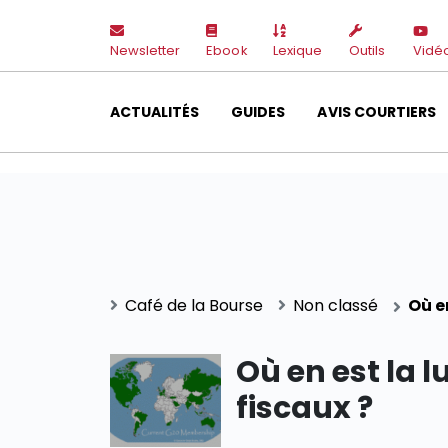
Newsletter
Ebook
Lexique
Outils
Vidé
ACTUALITÉS
GUIDES
AVIS COURTIERS
Café de la Bourse
Non classé
Où e
Où en est la l
fiscaux ?