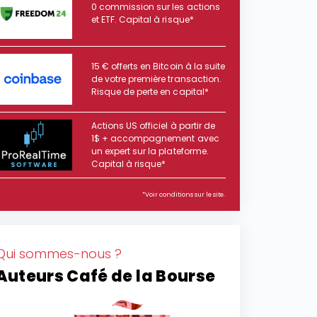
0 commission sur les actions
et ETF. Capital à risque*
15 € offerts en Bitcoin à la suite
de votre première transaction.
Risque de perte en capital*
Actions US officiel à partir de
1$ + accompagnement avec
un expert sur la plateforme.
Capital à risque*
*Voir conditions sur le site.
Qui sommes-nous ?
Auteurs Café de la Bourse