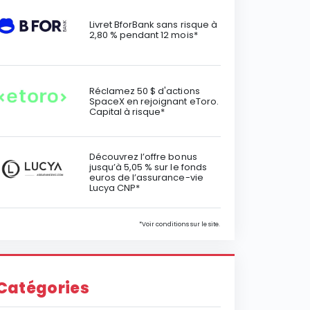
Livret BforBank sans risque à
2,80 % pendant 12 mois*
Réclamez 50 $ d'actions
SpaceX en rejoignant eToro.
Capital à risque*
Découvrez l’offre bonus
jusqu’à 5,05 % sur le fonds
euros de l’assurance-vie
Lucya CNP*
*Voir conditions sur le site.
Catégories