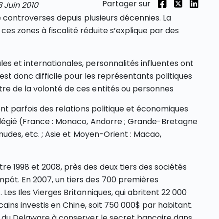
Partager sur
3 Juin 2010
de controverses depuis plusieurs décennies. La
es zones à fiscalité réduite s’explique par des
es et internationales, personnalités influentes ont
 est donc difficile pour les représentants politiques
tre de la volonté de ces entités ou personnes
 ont parfois des relations politique et économiques
vilégié (France : Monaco, Andorre ; Grande-Bretagne
rmudes, etc. ; Asie et Moyen-Orient : Macao,
re 1998 et 2008, près des deux tiers des sociétés
mpôt. En 2007, un tiers des 700 premières
Les Iles Vierges Britanniques, qui abritent 22 000
icains investis en Chine, soit 750 000$ par habitant.
at du Delaware à conserver le secret bancaire dans