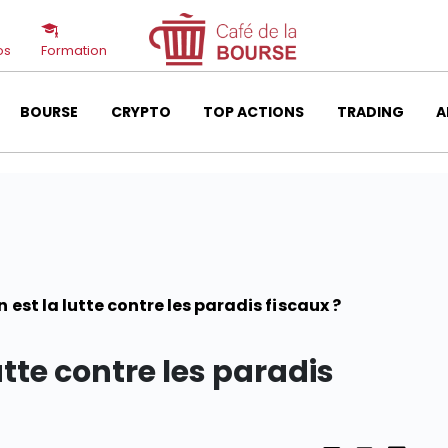
os
Formation
BOURSE
CRYPTO
TOP ACTIONS
TRADING
A
n est la lutte contre les paradis fiscaux ?
utte contre les paradis