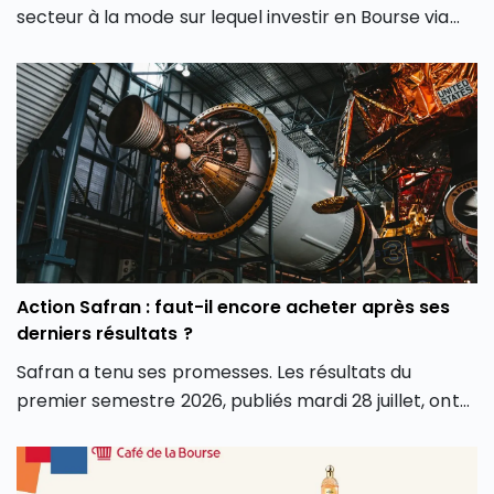
secteur à la mode sur lequel investir en Bourse via
son PEA ou son CTO. Elle redessine les contours
même de notre façon d’investir en Bourse avec de
nouveaux outils et de nouvelles approches. Dans cet
article, découvrez comment l’intelligence artificielle
peut transformer votre façon d’investir en Bourse et
vous aider à mieux saisir les opportunités des
marchés.
Action Safran : faut-il encore acheter après ses
derniers résultats ?
Safran a tenu ses promesses. Les résultats du
premier semestre 2026, publiés mardi 28 juillet, ont
dépassé les attentes sur tous les fronts : chiffre
d’affaires, marge opérationnelle et surtout
génération de cash. Conséquence directe, le groupe