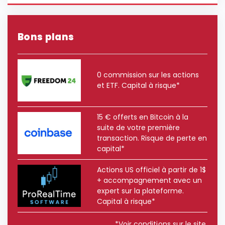
Bons plans
0 commission sur les actions
et ETF. Capital à risque*
15 € offerts en Bitcoin à la
suite de votre première
transaction. Risque de perte en
capital*
Actions US officiel à partir de 1$
+ accompagnement avec un
expert sur la plateforme.
Capital à risque*
*Voir conditions sur le site.