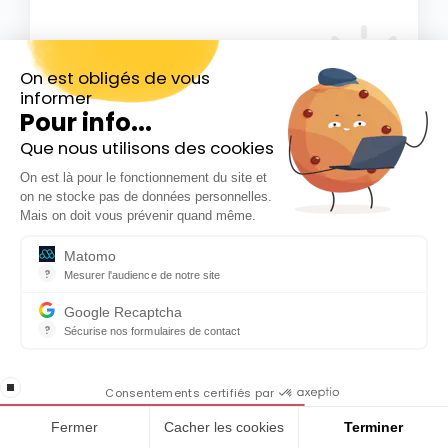
On est obligés de vous
informer
Pour info...
Que nous utilisons des cookies
Inscrivez-vous gratuitement à
On est là pour le fonctionnement du site et
notre Newsletter hebdo
Ils parlent de nous
on ne stocke pas de données personnelles.
En cadeau notre ebook
Mais on doit vous prévenir quand même.
« 81 conseils pour investir en Bourse »
Matomo
?
Mesurer l'audience de notre site
Outil analytique (alternative à Google Analytics) collectant des do
Google Recaptcha
?
Sécurise nos formulaires de contact
reCAPTCHA protège votre site web contre la fraude et les abus san
En cochant cette case, j'accepte la
stop loading
politique de confidentialité de ce site
Consentements certifiés par
Fermer
Cacher les cookies
Terminer