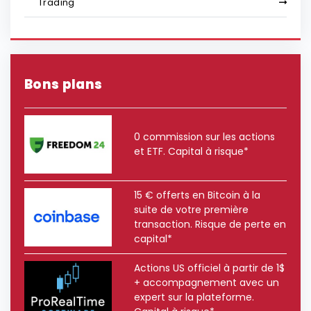
Trading
Bons plans
0 commission sur les actions
et ETF. Capital à risque*
15 € offerts en Bitcoin à la
suite de votre première
transaction. Risque de perte en
capital*
Actions US officiel à partir de 1$
+ accompagnement avec un
expert sur la plateforme.