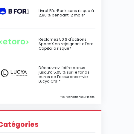
Livret BforBank sans risque à
2,80 % pendant 12 mois*
Réclamez 50 $ d'actions
SpaceX en rejoignant eToro.
Capital à risque*
Découvrez l’offre bonus
jusqu’à 5,05 % sur le fonds
euros de l’assurance-vie
Lucya CNP*
*Voir conditions sur le site.
Catégories