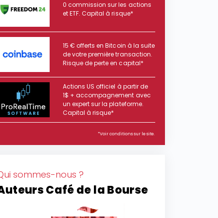
0 commission sur les actions
et ETF. Capital à risque*
15 € offerts en Bitcoin à la suite
de votre première transaction.
Risque de perte en capital*
Actions US officiel à partir de
1$ + accompagnement avec
un expert sur la plateforme.
Capital à risque*
*Voir conditions sur le site.
Qui sommes-nous ?
Auteurs Café de la Bourse