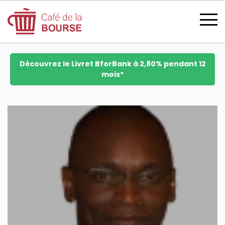
Découvrez le Livret BforBank à 2,80% pendant 12
mois*
se connecter
devenir membre
CATÉGORIES