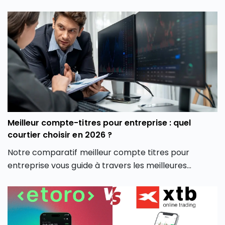
découvrirez également les différentes crypto
monnaies disponibles, les frais associés, et comment
la plateforme crypto Coinhouse vous permet de
mieux gérer vos investissements en monnaie
virtuelle.
Meilleur compte-titres pour entreprise : quel
courtier choisir en 2026 ?
Notre comparatif meilleur compte titres pour
entreprise vous guide à travers les meilleures
options du marché pour vous aider à faire un choix
éclairé, adapté à votre stratégie d’investissement
professionnelle.