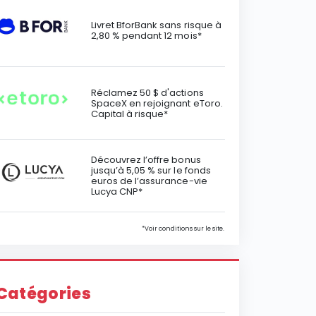
Livret BforBank sans risque à
2,80 % pendant 12 mois*
Réclamez 50 $ d'actions
SpaceX en rejoignant eToro.
Capital à risque*
Découvrez l’offre bonus
jusqu’à 5,05 % sur le fonds
euros de l’assurance-vie
Lucya CNP*
*Voir conditions sur le site.
Catégories