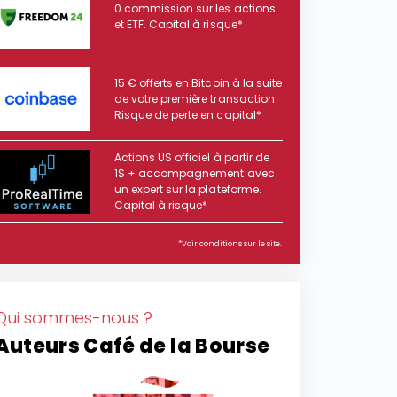
0 commission sur les actions
et ETF. Capital à risque*
15 € offerts en Bitcoin à la suite
de votre première transaction.
Risque de perte en capital*
Actions US officiel à partir de
1$ + accompagnement avec
un expert sur la plateforme.
Capital à risque*
*Voir conditions sur le site.
Qui sommes-nous ?
Auteurs Café de la Bourse