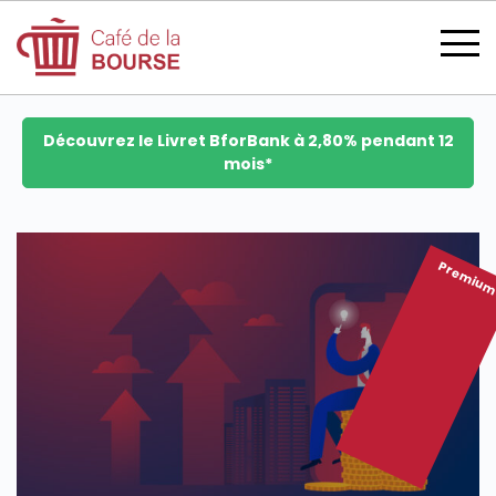
Découvrez le Livret BforBank à 2,80% pendant 12
mois*
se connecter
Premiu
devenir membre
CATÉGORIES