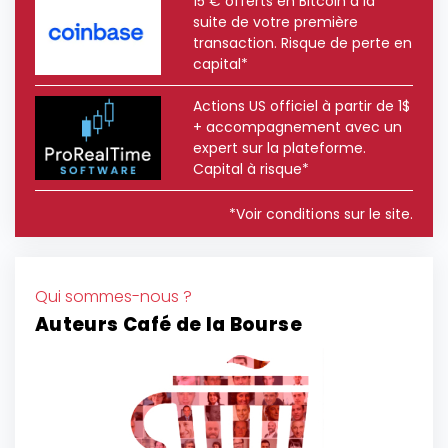
15 € offerts en Bitcoin à la
suite de votre première
transaction. Risque de perte en
capital*
Actions US officiel à partir de 1$
+ accompagnement avec un
expert sur la plateforme.
Capital à risque*
*Voir conditions sur le site.
Qui sommes-nous ?
Auteurs Café de la Bourse