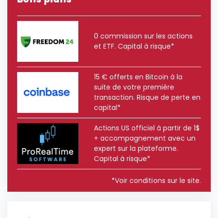
0 commission sur les actions
et ETF. Capital à risque*
15 € offerts en Bitcoin à la
suite de votre première
transaction. Risque de perte en
capital*
Actions US officiel à partir de 1$
+ accompagnement avec un
expert sur la plateforme.
Capital à risque*
*Voir conditions sur le site.