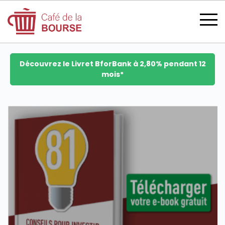
Découvrez le Livret BforBank à 2,80% pendant 12
mois*
se connecter
devenir membre
CATÉGORIES