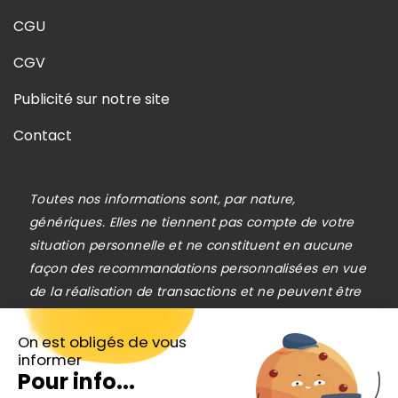
CGU
CGV
Publicité sur notre site
Contact
Toutes nos informations sont, par nature,
génériques. Elles ne tiennent pas compte de votre
situation personnelle et ne constituent en aucune
façon des recommandations personnalisées en vue
de la réalisation de transactions et ne peuvent être
assimilées à une prestation de conseil en
investissement financier, ni à une incitation
On est obligés de vous
informer
quelconque à acheter ou vendre des instruments
Pour info...
financiers. Le lecteur est seul responsable de