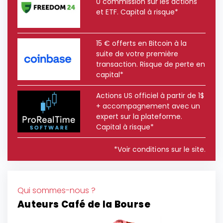
0 commission sur les actions
et ETF. Capital à risque*
15 € offerts en Bitcoin à la
suite de votre première
transaction. Risque de perte en
capital*
Actions US officiel à partir de 1$
+ accompagnement avec un
expert sur la plateforme.
Capital à risque*
*Voir conditions sur le site.
Qui sommes-nous ?
Auteurs Café de la Bourse