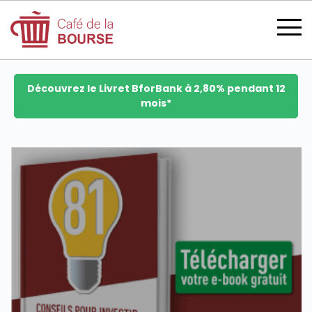
Découvrez le Livret BforBank à 2,80% pendant 12
mois*
se connecter
devenir membre
CATÉGORIES