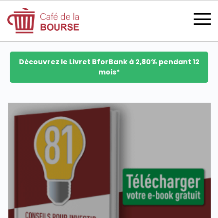
Découvrez le Livret BforBank à 2,80% pendant 12
mois*
se connecter
devenir membre
CATÉGORIES