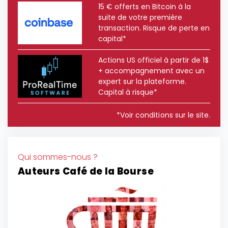
15 € offerts en Bitcoin à la
suite de votre première
transaction. Risque de perte en
capital*
Actions US officiel à partir de 1$
+ accompagnement avec un
expert sur la plateforme.
Capital à risque*
*Voir conditions sur le site.
Qui sommes-nous ?
Auteurs Café de la Bourse