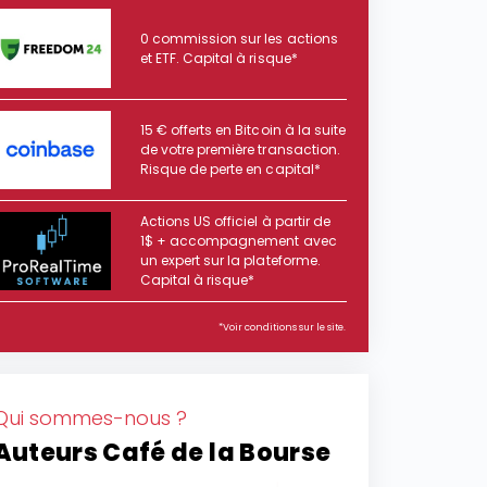
0 commission sur les actions
et ETF. Capital à risque*
15 € offerts en Bitcoin à la suite
de votre première transaction.
Risque de perte en capital*
Actions US officiel à partir de
1$ + accompagnement avec
un expert sur la plateforme.
Capital à risque*
*Voir conditions sur le site.
Qui sommes-nous ?
Auteurs Café de la Bourse