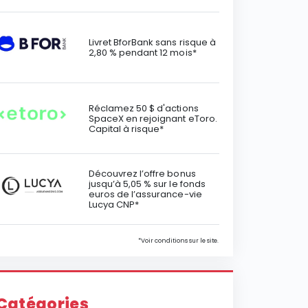
Livret BforBank sans risque à
2,80 % pendant 12 mois*
Réclamez 50 $ d'actions
SpaceX en rejoignant eToro.
Capital à risque*
Découvrez l’offre bonus
jusqu’à 5,05 % sur le fonds
euros de l’assurance-vie
Lucya CNP*
*Voir conditions sur le site.
Catégories