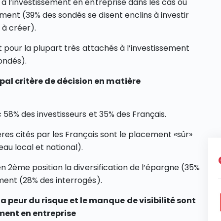
 à l’investissement en entreprise dans les cas où
ment (39% des sondés se disent enclins à investir
 à créer).
nt pour la plupart très attachés à l’investissement
ondés).
pal critère de décision en matière
c 58% des investisseurs et 35% des Français.
ères cités par les Français sont le placement «sûr»
eau local et national).
en 2ème position la diversification de l’épargne (35%
ement (28% des interrogés).
 peur du risque et le manque de visibilité sont
ement en entreprise