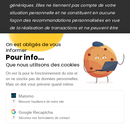
génériques. Elles ne tiennent pas compte de votre
situation personnelle et ne constituent en aucune
façon des recommandations personnalisées en vue
de la réalisation de transactions et ne peuvent être
assimilées à une prestation de conseil en
investissement financier, ni à une incitation
On est obligés de vous
informer
quelconque à acheter ou vendre des instruments
Pour info...
financiers. Le lecteur est seul responsable de
Que nous utilisons des cookies
l’utilisation de l’information fournie, sans qu’aucun
Inscrivez-vous gratuitement à
recours contre la société éditrice de
On est là pour le fonctionnement du site et
notre Newsletter hebdo
on ne stocke pas de données personnelles.
Cafedelabourse.com ne soit possible. La
En cadeau notre ebook
Mais on doit vous prévenir quand même.
responsabilité de la société éditrice de
« 81 conseils pour investir en Bourse »
Cafedelabourse.com ne pourra en aucun cas être
Matomo
?
Mesurer l'audience de notre site
engagée en cas d’erreur, d’omission ou
Outil analytique (alternative à Google Analytics) collectant des do
d’investissement inopportun.
Google Recaptcha
?
Le trading est risqué et vous pouvez perdre une
Sécurise nos formulaires de contact
reCAPTCHA protège votre site web contre la fraude et les abus san
partie ou la totalité de votre capital investi. Investir
En cochant cette case, j'accepte la