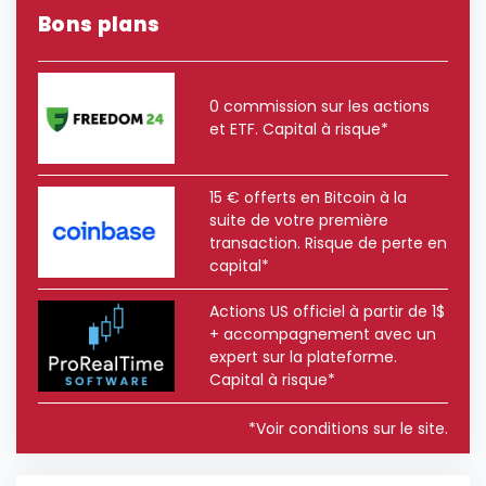
Bons plans
0 commission sur les actions
et ETF. Capital à risque*
15 € offerts en Bitcoin à la
suite de votre première
transaction. Risque de perte en
capital*
Actions US officiel à partir de 1$
+ accompagnement avec un
expert sur la plateforme.
Capital à risque*
*Voir conditions sur le site.