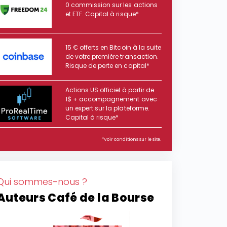
0 commission sur les actions
et ETF. Capital à risque*
15 € offerts en Bitcoin à la suite
de votre première transaction.
Risque de perte en capital*
Actions US officiel à partir de
1$ + accompagnement avec
un expert sur la plateforme.
Capital à risque*
*Voir conditions sur le site.
Qui sommes-nous ?
Auteurs Café de la Bourse