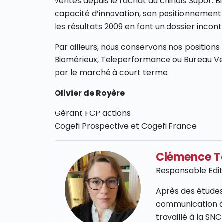
ventes depuis le rachat du chinois Supor. Bi
capacité d’innovation, son positionnement 
les résultats 2009 en font un dossier incon
Par ailleurs, nous conservons nos position
Biomérieux, Teleperformance ou Bureau Veri
par le marché à court terme.
Olivier de Royère
Gérant FCP actions
Cogefi Prospective et Cogefi France
Clémence 
Responsable Edit
Après des études
communication à
travaillé à la S