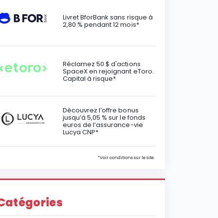
Livret BforBank sans risque à
2,80 % pendant 12 mois*
Réclamez 50 $ d'actions
SpaceX en rejoignant eToro.
Capital à risque*
Découvrez l’offre bonus
jusqu’à 5,05 % sur le fonds
euros de l’assurance-vie
Lucya CNP*
*Voir conditions sur le site.
Catégories