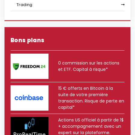
Trading
Bons plans
0 commission sur les actions
et ETF. Capital à risque*
15 € offerts en Bitcoin à la
suite de votre première
transaction. Risque de perte en
capital*
Actions US officiel à partir de 1$
+ accompagnement avec un
expert sur la plateforme.