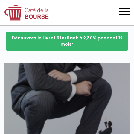
Découvrez le Livret BforBank à 2,80% pendant 12
mois*
se connecter
devenir membre
CATÉGORIES