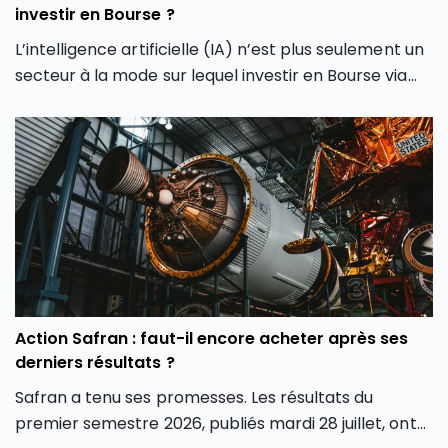
investir en Bourse ?
L’intelligence artificielle (IA) n’est plus seulement un
secteur à la mode sur lequel investir en Bourse via
son PEA ou son CTO. Elle redessine les contours
même de notre façon d’investir en Bourse avec de
nouveaux outils et de nouvelles approches. Dans cet
article, découvrez comment l’intelligence artificielle
peut transformer votre façon d’investir en Bourse et
vous aider à mieux saisir les opportunités des
marchés.
Action Safran : faut-il encore acheter après ses
derniers résultats ?
Safran a tenu ses promesses. Les résultats du
premier semestre 2026, publiés mardi 28 juillet, ont