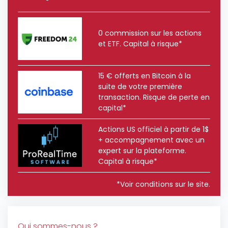
0 commission sur les actions
et ETF. Capital à risque*
15 € offerts en Bitcoin à la
suite de votre première
transaction. Risque de perte en
capital*
Actions US officiel à partir de 1$
+ accompagnement avec un
expert sur la plateforme.
Capital à risque*
*Voir conditions sur le site.
Qui sommes-nous ?