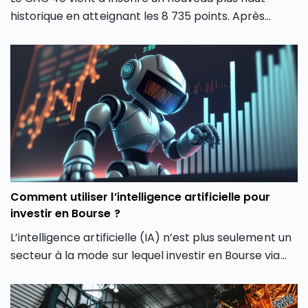
historique en atteignant les 8 735 points. Après
plusieurs mois de forte volatilité, l’indice boursier
parisien semble avoir retrouvé une dynamique
haussière en dépassant son précédent record de
février 2026. Comment expliquer cette envolée du
CAC 40 ? Quels secteurs tirent actuellement l’indice
parisien ? Et surtout, cette hausse du CAC 40 peut-
elle encore se poursuivre ou faut-il s’attendre à une
phase de consolidation ?
Comment utiliser l’intelligence artificielle pour
investir en Bourse ?
L’intelligence artificielle (IA) n’est plus seulement un
secteur à la mode sur lequel investir en Bourse via
son PEA ou son CTO. Elle redessine les contours
même de notre façon d’investir en Bourse avec de