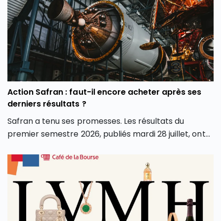
nouveaux outils et de nouvelles approches. Dans cet
article, découvrez comment l’intelligence artificielle
peut transformer votre façon d’investir en Bourse et
vous aider à mieux saisir les opportunités des
marchés.
Action Safran : faut-il encore acheter après ses
derniers résultats ?
Safran a tenu ses promesses. Les résultats du
premier semestre 2026, publiés mardi 28 juillet, ont
dépassé les attentes sur tous les fronts : chiffre
d’affaires, marge opérationnelle et surtout
génération de cash. Conséquence directe, le groupe
a relevé l’intégralité de ses objectifs pour l’année.
Alors que le groupe aéronautique et de défense
français est récompensé en Bourse pour ses bons