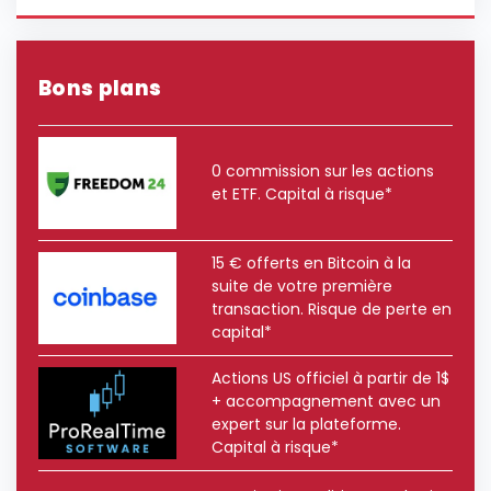
Bons plans
0 commission sur les actions
et ETF. Capital à risque*
15 € offerts en Bitcoin à la
suite de votre première
transaction. Risque de perte en
capital*
Actions US officiel à partir de 1$
+ accompagnement avec un
expert sur la plateforme.
Capital à risque*