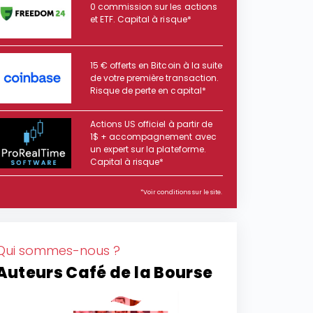
0 commission sur les actions
et ETF. Capital à risque*
15 € offerts en Bitcoin à la suite
de votre première transaction.
Risque de perte en capital*
Actions US officiel à partir de
1$ + accompagnement avec
un expert sur la plateforme.
Capital à risque*
*Voir conditions sur le site.
Qui sommes-nous ?
Auteurs Café de la Bourse