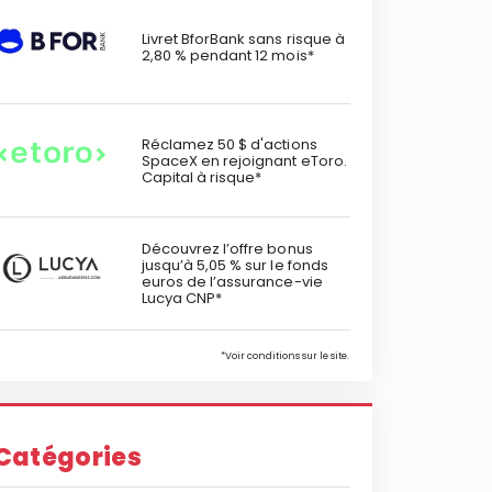
Livret BforBank sans risque à
2,80 % pendant 12 mois*
Réclamez 50 $ d'actions
SpaceX en rejoignant eToro.
Capital à risque*
Découvrez l’offre bonus
jusqu’à 5,05 % sur le fonds
euros de l’assurance-vie
Lucya CNP*
*Voir conditions sur le site.
Catégories