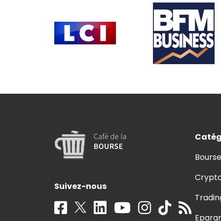
Catég
Bours
Crypt
Suivez-nous
Tradin
Eparg