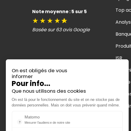
Top ac
Note moyenne : 5 sur 5
★
★
★
★
★
Analys
Basée sur 63 avis Google
Banqu
Produi
ISR
Deveni
On est obligés de vous
informer
Parole
Pour info...
Que nous utilisons des cookies
Evénem
On est là pour le fonctionnement du site et on ne stocke pas de
Parrai
données personnelles. Mais on doit vous prévenir quand même.
Matomo
?
Mesurer l'audience de notre site
Outil analytique (alternative à Google Analytics) collectant des