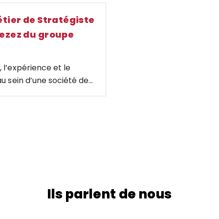
tier de Stratégiste
ezez du groupe
 l’expérience et le
au sein d’une société de
rse vous invite à plonger
Hezez, stratégiste du
inance de marché en
ent pour nous sur son
es et les femmes qui y
ssé à faire ce métier, le
.
e sa carrière, son
 son sentiment de marché
Ils parlent de nous