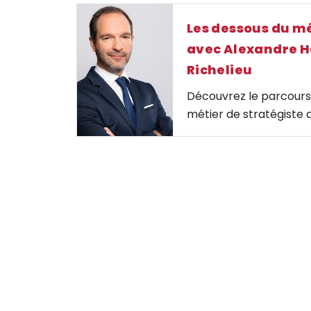
Les dessous du mé
avec Alexandre H
Richelieu
Découvrez le parcours,
métier de stratégiste 
gestion. Café de la Bou
Ce mois-ci, Alexandre 
dans l’univers de la f
Groupe Richelieu, revi
interrogeant les homm
activité, ce qui l’a pou
travaillent au quotidien
fait le plus marquant d
indicateur préféré et
actuel.