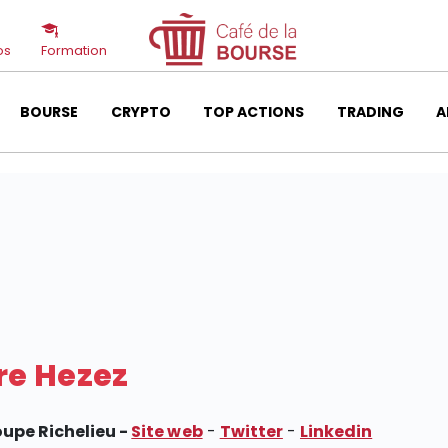
os
Formation
BOURSE
CRYPTO
TOP ACTIONS
TRADING
A
z
re Hezez
oupe Richelieu -
Site web
-
Twitter
-
Linkedin