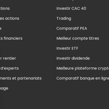
tions
Investir CAC 40
es actions
Trading
e
Comparatif PEA
ts financiers
Meilleur compte titres
Investir ETF
r rentier
Investir dividende
 d’experts
Meilleure plateforme crypt
ents et partenariats
Comparatif banque en lign
nage
 données sur les utilisateurs d'un site web