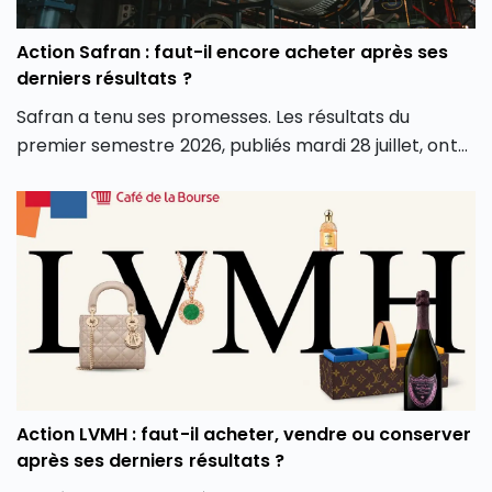
Action Safran : faut-il encore acheter après ses
derniers résultats ?
Safran a tenu ses promesses. Les résultats du
premier semestre 2026, publiés mardi 28 juillet, ont
dépassé les attentes sur tous les fronts : chiffre
d’affaires, marge opérationnelle et surtout
génération de cash. Conséquence directe, le groupe
a relevé l’intégralité de ses objectifs pour l’année.
Alors que le groupe aéronautique et de défense
français est récompensé en Bourse pour ses bons
résultats du premier semestre 2026, faut-il en
profiter et investir en Bourse dans l’action Safran
(SAF) ? L’action Safran fait-elle partie des meilleures
actions PEA aujourd’hui ? Faut-il l’ajouter aux
Action LVMH : faut-il acheter, vendre ou conserver
meilleurs Compte-Titres Ordinaires ? Découvrez
après ses derniers résultats ?
l’analyse de l’action Safran.