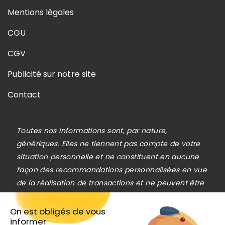
Mentions légales
CGU
CGV
Publicité sur notre site
Contact
Toutes nos informations sont, par nature,
génériques. Elles ne tiennent pas compte de votre
situation personnelle et ne constituent en aucune
façon des recommandations personnalisées en vue
de la réalisation de transactions et ne peuvent être
assimilées à une prestation de conseil en
investissement financier, ni à une incitation
On est obligés de vous
informer
quelconque à acheter ou vendre des instruments