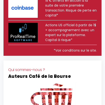
15 € offerts en Bitcoin à la
suite de votre première
transaction. Risque de perte en
capital*
Actions US officiel à partir de 1$
+ accompagnement avec un
expert sur la plateforme.
Capital à risque*
*Voir conditions sur le site.
Qui sommes-nous ?
Auteurs Café de la Bourse