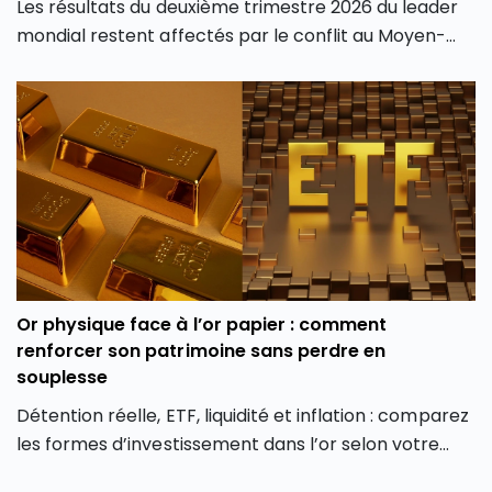
Les résultats du deuxième trimestre 2026 du leader
mondial restent affectés par le conflit au Moyen-
Orient malgré la force du marché américain. La
Après une année 2025 marquée par une volatilité
faible hausse de la croissance de l’entreprise LVMH
extrême, l’action LVMH affiche un recul de plus de 28
au T2 2026 tempère les espoirs des investisseurs sur
% depuis le début de l’année 2026, faisant du groupe
une potentielle reprise de l’industrie du luxe après
français l’une des plus faibles performances des
deux ans de ralentissement.
actions à grande capitalisation d’Europe. Ce repli
constitue-t-il une opportunité d’achat ou le signe
d’une baisse plus durable de l’action LVMH ?
Or physique face à l’or papier : comment
renforcer son patrimoine sans perdre en
souplesse
Détention réelle, ETF, liquidité et inflation : comparez
les formes d’investissement dans l’or selon votre
profil et vos objectifs.