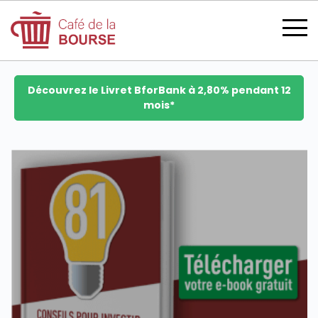
Découvrez le Livret BforBank à 2,80% pendant 12
mois*
se connecter
devenir membre
CATÉGORIES