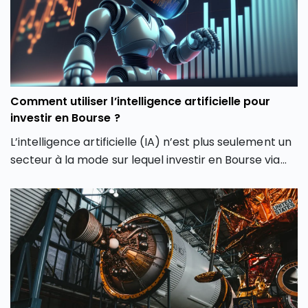
Comment utiliser l’intelligence artificielle pour
investir en Bourse ?
L’intelligence artificielle (IA) n’est plus seulement un
secteur à la mode sur lequel investir en Bourse via
son PEA ou son CTO. Elle redessine les contours
même de notre façon d’investir en Bourse avec de
nouveaux outils et de nouvelles approches. Dans cet
article, découvrez comment l’intelligence artificielle
peut transformer votre façon d’investir en Bourse et
vous aider à mieux saisir les opportunités des
marchés.