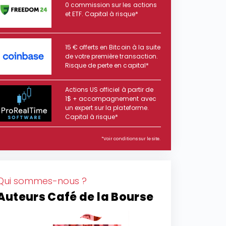
0 commission sur les actions
et ETF. Capital à risque*
15 € offerts en Bitcoin à la suite
de votre première transaction.
Risque de perte en capital*
Actions US officiel à partir de
1$ + accompagnement avec
un expert sur la plateforme.
Capital à risque*
*Voir conditions sur le site.
Qui sommes-nous ?
Auteurs Café de la Bourse