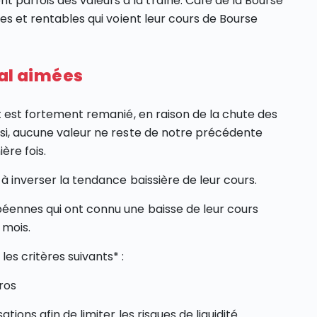
parfois des valeurs à la traîne. Café de la Bourse
des et rentables qui voient leur cours de Bourse
mal aimées
nt est fortement remanié, en raison de la chute des
nsi, aucune valeur ne reste de notre précédente
ère fois.
 à inverser la tendance baissière de leur cours.
péennes qui ont connu une baisse de leur cours
 mois.
es critères suivants* :
uros
tions afin de limiter les risques de liquidité