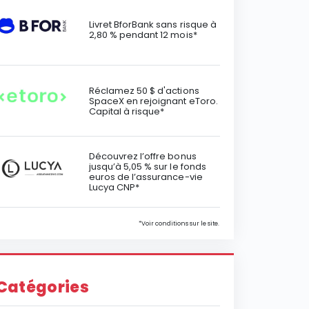
Livret BforBank sans risque à
2,80 % pendant 12 mois*
Réclamez 50 $ d'actions
SpaceX en rejoignant eToro.
Capital à risque*
Découvrez l’offre bonus
jusqu’à 5,05 % sur le fonds
euros de l’assurance-vie
Lucya CNP*
*Voir conditions sur le site.
Catégories