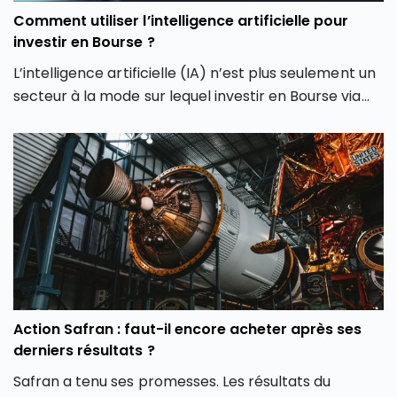
Comment utiliser l’intelligence artificielle pour
investir en Bourse ?
L’intelligence artificielle (IA) n’est plus seulement un
secteur à la mode sur lequel investir en Bourse via
son PEA ou son CTO. Elle redessine les contours
même de notre façon d’investir en Bourse avec de
nouveaux outils et de nouvelles approches. Dans cet
article, découvrez comment l’intelligence artificielle
peut transformer votre façon d’investir en Bourse et
vous aider à mieux saisir les opportunités des
marchés.
Action Safran : faut-il encore acheter après ses
derniers résultats ?
Safran a tenu ses promesses. Les résultats du