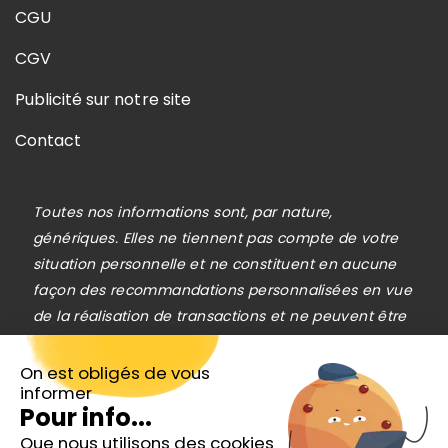
CGU
CGV
Publicité sur notre site
Contact
Toutes nos informations sont, par nature,
génériques. Elles ne tiennent pas compte de votre
situation personnelle et ne constituent en aucune
façon des recommandations personnalisées en vue
de la réalisation de transactions et ne peuvent être
assimilées à une prestation de conseil en
investissement financier, ni à une incitation
On est obligés de vous
informer
quelconque à acheter ou vendre des instruments
Pour info...
financiers. Le lecteur est seul responsable de
Que nous utilisons des cookies
l’utilisation de l’information fournie, sans qu’aucun