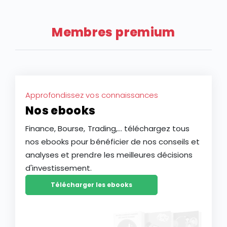
% depuis le début de l’année 2026, faisant du groupe
une potentielle reprise de l’industrie du luxe après
français l’une des plus faibles performances des
deux ans de ralentissement.
actions à grande capitalisation d’Europe. Ce repli
Membres premium
constitue-t-il une opportunité d’achat ou le signe
d’une baisse plus durable de l’action LVMH ?
Approfondissez vos connaissances
Nos ebooks
Finance, Bourse, Trading,... téléchargez tous
nos ebooks pour bénéficier de nos conseils et
analyses et prendre les meilleures décisions
d'investissement.
Télécharger les ebooks