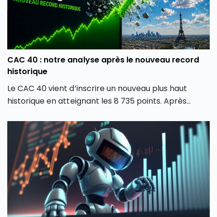
CAC 40 : notre analyse après le nouveau record
historique
Le CAC 40 vient d’inscrire un nouveau plus haut
historique en atteignant les 8 735 points. Après
plusieurs mois de forte volatilité, l’indice boursier
parisien semble avoir retrouvé une dynamique
haussière en dépassant son précédent record de
février 2026. Comment expliquer cette envolée du
CAC 40 ? Quels secteurs tirent actuellement l’indice
parisien ? Et surtout, cette hausse du CAC 40 peut-
elle encore se poursuivre ou faut-il s’attendre à une
phase de consolidation ?