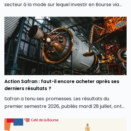
secteur à la mode sur lequel investir en Bourse via
son PEA ou son CTO. Elle redessine les contours
même de notre façon d’investir en Bourse avec de
nouveaux outils et de nouvelles approches. Dans cet
article, découvrez comment l’intelligence artificielle
peut transformer votre façon d’investir en Bourse et
vous aider à mieux saisir les opportunités des
marchés.
Action Safran : faut-il encore acheter après ses
derniers résultats ?
Safran a tenu ses promesses. Les résultats du
premier semestre 2026, publiés mardi 28 juillet, ont
dépassé les attentes sur tous les fronts : chiffre
d’affaires, marge opérationnelle et surtout
génération de cash. Conséquence directe, le groupe