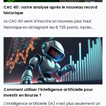
CAC 40 : notre analyse après le nouveau record
historique
Le CAC 40 vient d’inscrire un nouveau plus haut
historique en atteignant les 8 735 points. Après
plusieurs mois de forte volatilité, l’indice boursier
parisien semble avoir retrouvé une dynamique
haussière en dépassant son précédent record de
février 2026. Comment expliquer cette envolée du
CAC 40 ? Quels secteurs tirent actuellement l’indice
parisien ? Et surtout, cette hausse du CAC 40 peut-
elle encore se poursuivre ou faut-il s’attendre à une
phase de consolidation ?
Comment utiliser l’intelligence artificielle pour
investir en Bourse ?
L’intelligence artificielle (IA) n’est plus seulement un