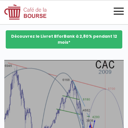
Découvrez le Livret BforBank à 2,80% pendant 12
mois*
se connecter
devenir membre
CATÉGORIES