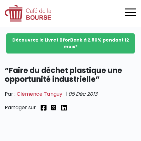
Découvrez le Livret BforBank à 2,80% pendant 12
mois*
se connecter
“Faire du déchet plastique une
opportunité industrielle”
devenir membre
Par :
Clémence Tanguy
|
05 Déc 2013
Partager sur
CATÉGORIES