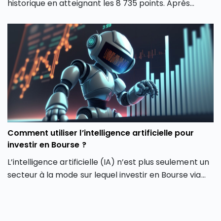
historique en atteignant les 8 735 points. Après
plusieurs mois de forte volatilité, l’indice boursier
parisien semble avoir retrouvé une dynamique
haussière en dépassant son précédent record de
février 2026. Comment expliquer cette envolée du
CAC 40 ? Quels secteurs tirent actuellement l’indice
parisien ? Et surtout, cette hausse du CAC 40 peut-
elle encore se poursuivre ou faut-il s’attendre à une
phase de consolidation ?
Comment utiliser l’intelligence artificielle pour
investir en Bourse ?
L’intelligence artificielle (IA) n’est plus seulement un
secteur à la mode sur lequel investir en Bourse via
son PEA ou son CTO. Elle redessine les contours
même de notre façon d’investir en Bourse avec de
nouveaux outils et de nouvelles approches. Dans cet