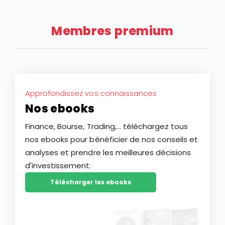
article, découvrez comment l’intelligence artificielle
peut transformer votre façon d’investir en Bourse et
Membres premium
vous aider à mieux saisir les opportunités des
marchés.
Approfondissez vos connaissances
Nos ebooks
Finance, Bourse, Trading,... téléchargez tous
nos ebooks pour bénéficier de nos conseils et
analyses et prendre les meilleures décisions
d'investissement.
Télécharger les ebooks