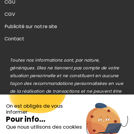
CGU
CGV
Publicité sur notre site
Contact
Toutes nos informations sont, par nature,
génériques. Elles ne tiennent pas compte de votre
situation personnelle et ne constituent en aucune
façon des recommandations personnalisées en vue
de la réalisation de transactions et ne peuvent être
assimilées à une prestation de conseil en
On est obligés de vous
investissement financier, ni à une incitation
informer
quelconque à acheter ou vendre des instruments
Pour info...
financiers. Le lecteur est seul responsable de
Que nous utilisons des cookies
Inscrivez-vous gratuitement à
l’utilisation de l’information fournie, sans qu’aucun