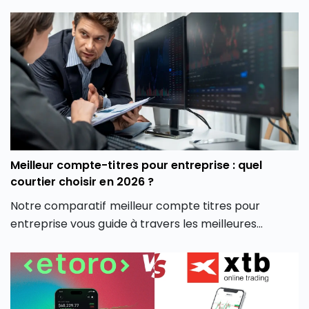
découvrirez également les différentes crypto
monnaies disponibles, les frais associés, et comment
la plateforme crypto Coinhouse vous permet de
mieux gérer vos investissements en monnaie
virtuelle.
Meilleur compte-titres pour entreprise : quel
courtier choisir en 2026 ?
Notre comparatif meilleur compte titres pour
entreprise vous guide à travers les meilleures
options du marché pour vous aider à faire un choix
éclairé, adapté à votre stratégie d’investissement
professionnelle.