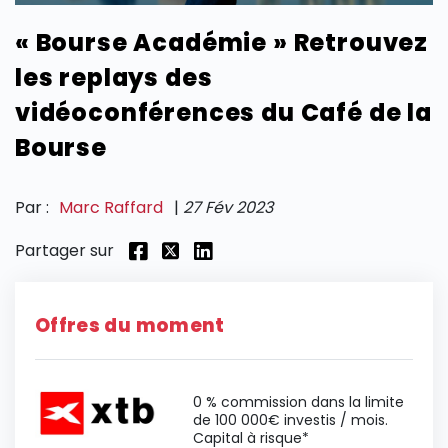
« Bourse Académie » Retrouvez
SECTIONS
les replays des
vidéoconférences du Café de la
Bourse
Par :
Marc Raffard
|
27 Fév 2023
Partager sur
Offres du moment
0 % commission dans la limite
de 100 000€ investis / mois.
Capital à risque*