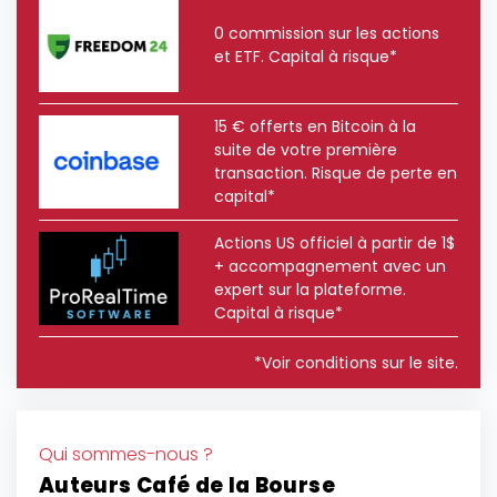
0 commission sur les actions
et ETF. Capital à risque*
15 € offerts en Bitcoin à la
suite de votre première
transaction. Risque de perte en
capital*
Actions US officiel à partir de 1$
+ accompagnement avec un
expert sur la plateforme.
Capital à risque*
*Voir conditions sur le site.
Qui sommes-nous ?
Auteurs Café de la Bourse