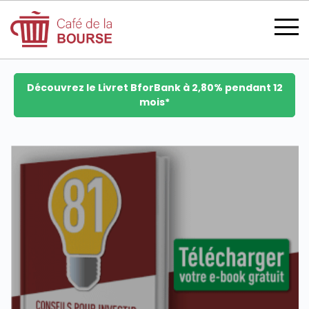
Découvrez le Livret BforBank à 2,80% pendant 12
mois*
se connecter
devenir membre
CATÉGORIES