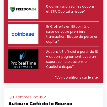
0 commission sur les actions
et ETF. Capital à risque*
15 € offerts en Bitcoin à la
suite de votre première
transaction. Risque de perte en
capital*
Actions US officiel à partir de 1$
+ accompagnement avec un
expert sur la plateforme.
Capital à risque*
*Voir conditions sur le site.
Qui sommes-nous ?
Auteurs Café de la Bourse