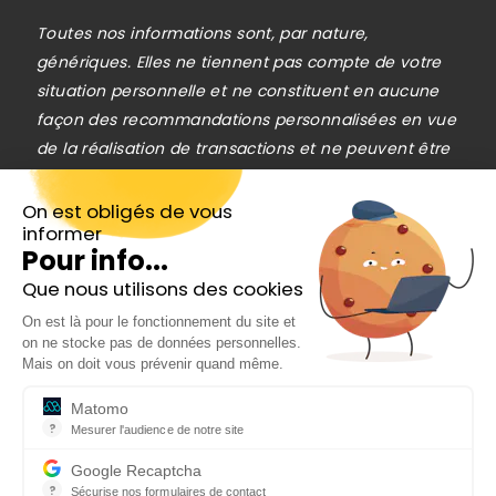
Toutes nos informations sont, par nature,
génériques. Elles ne tiennent pas compte de votre
situation personnelle et ne constituent en aucune
façon des recommandations personnalisées en vue
de la réalisation de transactions et ne peuvent être
assimilées à une prestation de conseil en
investissement financier, ni à une incitation
On est obligés de vous
informer
quelconque à acheter ou vendre des instruments
Pour info...
financiers. Le lecteur est seul responsable de
Que nous utilisons des cookies
l’utilisation de l’information fournie, sans qu’aucun
Inscrivez-vous gratuitement à
recours contre la société éditrice de
On est là pour le fonctionnement du site et
notre Newsletter hebdo
on ne stocke pas de données personnelles.
Cafedelabourse.com ne soit possible. La
En cadeau notre ebook
Mais on doit vous prévenir quand même.
responsabilité de la société éditrice de
« 81 conseils pour investir en Bourse »
Cafedelabourse.com ne pourra en aucun cas être
Matomo
?
Mesurer l'audience de notre site
engagée en cas d’erreur, d’omission ou
Outil analytique (alternative à Google Analytics) collectant des do
d’investissement inopportun.
Google Recaptcha
?
Le trading est risqué et vous pouvez perdre une
Sécurise nos formulaires de contact