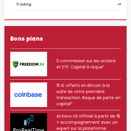
Trading
Bons plans
0 commission sur les actions
et ETF. Capital à risque*
15 € offerts en Bitcoin à la
suite de votre première
transaction. Risque de perte en
capital*
Actions US officiel à partir de 1$
+ accompagnement avec un
expert sur la plateforme.