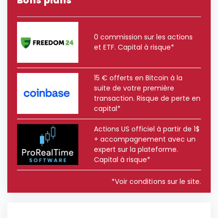
Bons plans
0 commission sur les actions
et ETF. Capital à risque*
15 € offerts en Bitcoin à la
suite de votre première
transaction. Risque de perte en
capital*
Actions US officiel à partir de 1$
+ accompagnement avec un
expert sur la plateforme.
Capital à risque*
*Voir conditions sur le site.