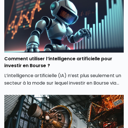
haussière en dépassant son précédent record de
février 2026. Comment expliquer cette envolée du
CAC 40 ? Quels secteurs tirent actuellement l’indice
parisien ? Et surtout, cette hausse du CAC 40 peut-
elle encore se poursuivre ou faut-il s’attendre à une
phase de consolidation ?
Comment utiliser l’intelligence artificielle pour
investir en Bourse ?
L’intelligence artificielle (IA) n’est plus seulement un
secteur à la mode sur lequel investir en Bourse via
son PEA ou son CTO. Elle redessine les contours
même de notre façon d’investir en Bourse avec de
nouveaux outils et de nouvelles approches. Dans cet
article, découvrez comment l’intelligence artificielle
peut transformer votre façon d’investir en Bourse et
vous aider à mieux saisir les opportunités des