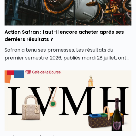
marchés.
Action Safran : faut-il encore acheter après ses
derniers résultats ?
Safran a tenu ses promesses. Les résultats du
premier semestre 2026, publiés mardi 28 juillet, ont
dépassé les attentes sur tous les fronts : chiffre
d’affaires, marge opérationnelle et surtout
génération de cash. Conséquence directe, le groupe
a relevé l’intégralité de ses objectifs pour l’année.
Alors que le groupe aéronautique et de défense
français est récompensé en Bourse pour ses bons
résultats du premier semestre 2026, faut-il en
profiter et investir en Bourse dans l’action Safran
(SAF) ? L’action Safran fait-elle partie des meilleures