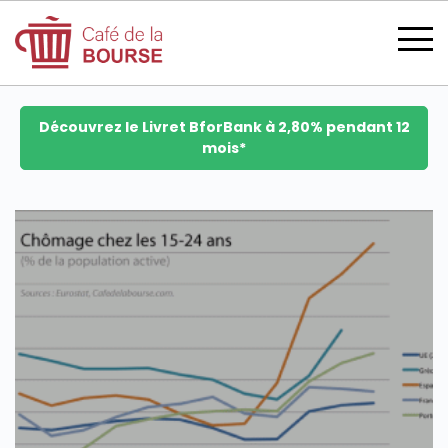
Découvrez le Livret BforBank à 2,80% pendant 12
mois*
se connecter
devenir membre
CATÉGORIES